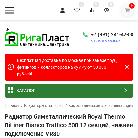
0
0
0
0
+7 (991) 241-42-00
заказать звонок
Бесплатная доставка по Москве при заказе труб,
фитингов и коллекторов на сумму от 50 000
рублей!
КАТАЛОГ
Главная
/
Радиаторы отопления
/
Биметаллические секционные радиат
Радиатор биметаллический Royal Thermo
BiLiner Bianco Traffico 500 12 секций, нижнее
подключение VR80