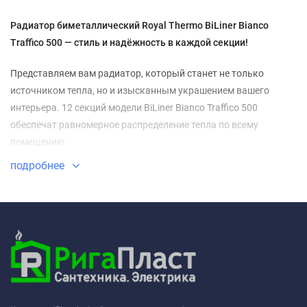
Радиатор биметаллический Royal Thermo BiLiner Bianco
Traffico 500 — стиль и надёжность в каждой секции!
Представляем вам радиатор, который станет не только
источником тепла, но и изысканным украшением вашего
интерьера. 12 секций модели BiLiner Bianco Traffico 500
обеспечат равномерное распределение тепла по всему
помещению.
подробнее
Благодаря нижнему подключению VR80 радиатор легко
интегрируется в любую систему отопления. Биметаллическая
конструкция гарантирует высокую теплоотдачу и
устойчивость к коррозии.
Выбирая радиатор Royal Thermo BiLiner Bianco Traffico 500, вы
инвестируете в комфорт и уют своего дома. Наслаждайтесь
теплом и гармонией в каждой комнате!