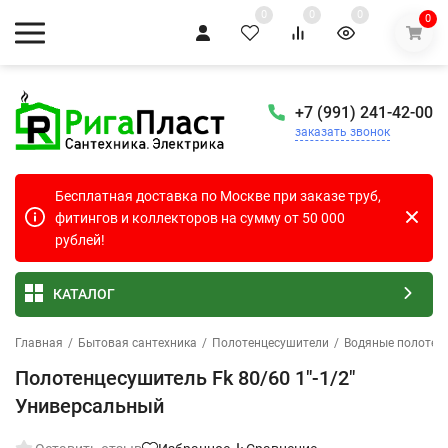
0
0
0
0
+7 (991) 241-42-00
заказать звонок
Бесплатная доставка по Москве при заказе труб,
фитингов и коллекторов на сумму от 50 000
рублей!
КАТАЛОГ
Главная
/
Бытовая сантехника
/
Полотенцесушители
/
Водяные полотен
Полотенцесушитель Fk 80/60 1"-1/2"
Универсальный