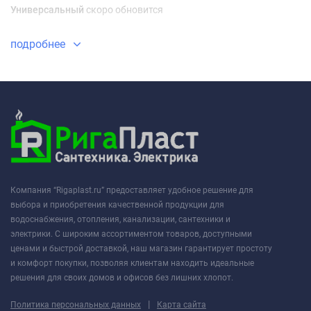
Универсальный
скоро обновится
подробнее
Компания “Rigaplast.ru” предоставляет удобное решение для
выбора и приобретения качественной продукции для
водоснабжения, отопления, канализации, сантехники и
электрики. С широким ассортиментом товаров, доступными
ценами и быстрой доставкой, наш магазин гарантирует простоту
и комфорт покупки, позволяя клиентам находить идеальные
решения для своих домов и офисов без лишних хлопот.
|
Политика персональных данных
Карта сайта