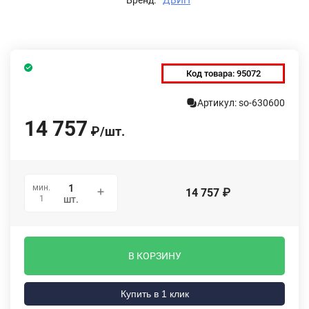
Код товара:
95072
Артикул: so-630600
14 757
₽
/
шт.
мин.
14 757
₽
1
шт.
В КОРЗИНУ
Купить в 1 клик