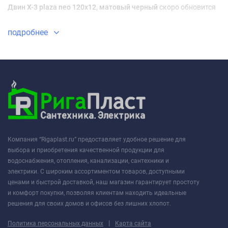
Двин X-3 plaza neo 120х12, матовый черный
скоро обновится
подробнее
Компания “Rigaplast.ru” предоставляет удобное решение для
выбора и приобретения качественной продукции для
водоснабжения, отопления, канализации, сантехники и
электрики. С широким ассортиментом товаров, доступными
ценами и быстрой доставкой, наш магазин гарантирует простоту
и комфорт покупки, позволяя клиентам находить идеальные
решения для своих домов и офисов без лишних хлопот.
|
Политика персональных данных
Карта сайта