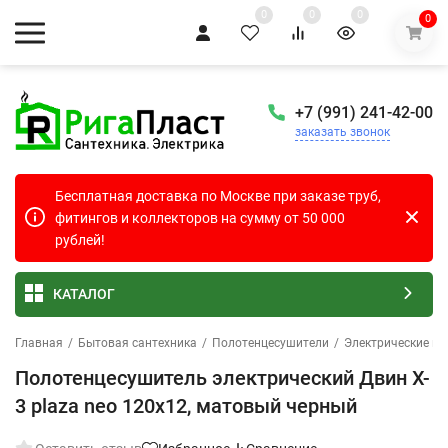
0
0
0
0
+7 (991) 241-42-00
заказать звонок
Бесплатная доставка по Москве при заказе труб,
фитингов и коллекторов на сумму от 50 000
рублей!
КАТАЛОГ
Главная
/
Бытовая сантехника
/
Полотенцесушители
/
Электрические п
Полотенцесушитель электрический Двин X-
3 plaza neo 120х12, матовый черный