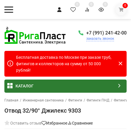
0
0
0
0
+7 (991) 241-42-00
заказать звонок
Бесплатная доставка по Москве при заказе труб,
фитингов и коллекторов на сумму от 50 000
рублей!
КАТАЛОГ
Главная
/
Инженерная сантехника
/
Фитинги
/
Фитинги ПНД
/
Фитинги 
Отвод 32/90° Джилекс 9303
Оставить отзыв
Избранное
Сравнение