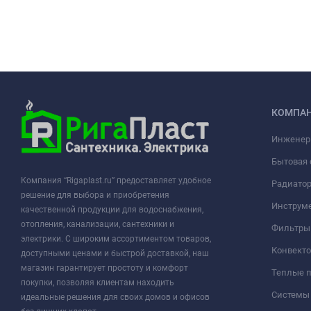
КОМПА
Инженер
Бытовая 
Компания “Rigaplast.ru” предоставляет удобное
Радиато
решение для выбора и приобретения
Инструме
качественной продукции для водоснабжения,
отопления, канализации, сантехники и
Фильтры 
электрики. С широким ассортиментом товаров,
Конвект
доступными ценами и быстрой доставкой, наш
магазин гарантирует простоту и комфорт
Теплые 
покупки, позволяя клиентам находить
Системы
идеальные решения для своих домов и офисов