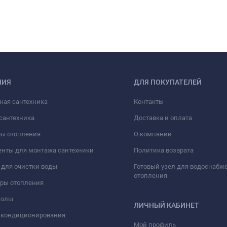
НИЯ
ДЛЯ ПОКУПАТЕЛЕЙ
ная сантехника
Контакты
сантехника
Доставка и оплата
ры отопления
О компании
нты для монтажа сантехники
Политика возврата
для очистки воды
Готовый узел для водоснабж
отопления
оры отопления
полы
ЛИЧНЫЙ КАБИНЕТ
 кондиционирования
Мой профиль