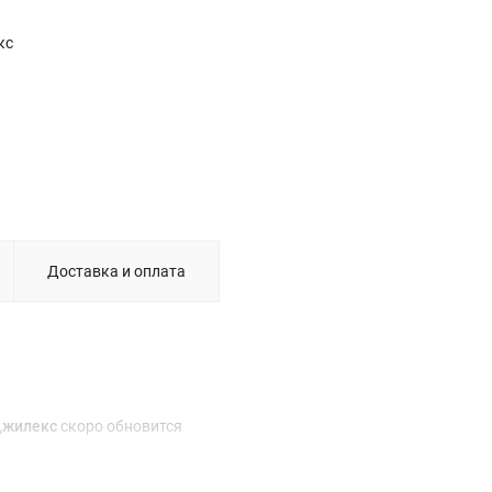
кс
Оголовок скважинный ОСП 140
Доставка и оплата
Джилекс
скоро обновится