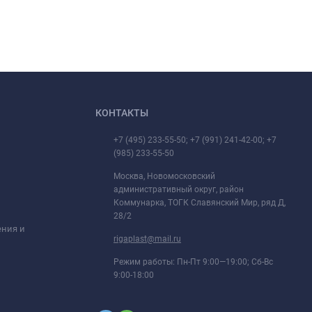
КОНТАКТЫ
+7 (495) 233-55-50; +7 (991) 241-42-00; +7
(985) 233-55-50
Москва, Новомосковский
административный округ, район
Коммунарка, ТОГК Славянский Мир, ряд Д,
28/2
ения и
rigaplast@mail.ru
Режим работы: Пн-Пт 9:00—19:00; Сб-Вс
9:00-18:00