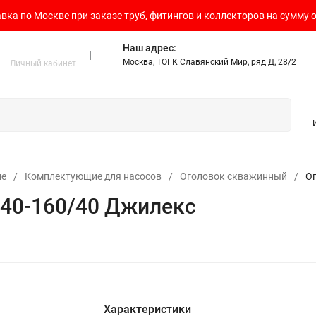
вка по Москве при заказе труб, фитингов и коллекторов на сумму о
Наш адрес:
Москва, ТОГК Славянский Мир, ряд Д, 28/2
Личный кабинет
ие
/
Комплектующие для насосов
/
Оголовок скважинный
/
О
40-160/40 Джилекс
Характеристики