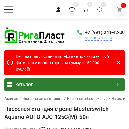
0
0
0
0
+7 (991) 241-42-00
заказать звонок
Бесплатная доставка по Москве при заказе труб,
фитингов и коллекторов на сумму от 50 000
рублей!
КАТАЛОГ
Главная
/
Инженерная сантехника
/
Насосное оборудование
/
Насосные
Насосная станция с реле Masterswitch
Aquario AUTO AJC-125C(M)-50л