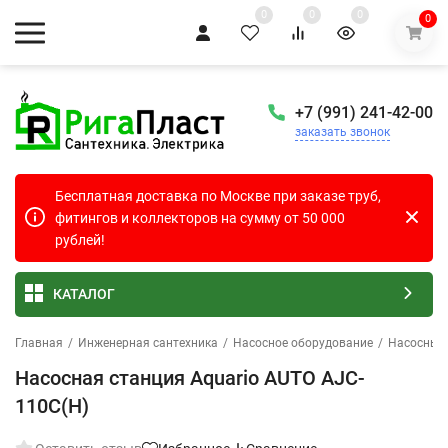
0
0
0
0
+7 (991) 241-42-00
заказать звонок
Бесплатная доставка по Москве при заказе труб,
фитингов и коллекторов на сумму от 50 000
рублей!
КАТАЛОГ
Главная
/
Инженерная сантехника
/
Насосное оборудование
/
Насосные
Насосная станция Aquario AUTO AJC-
110C(H)