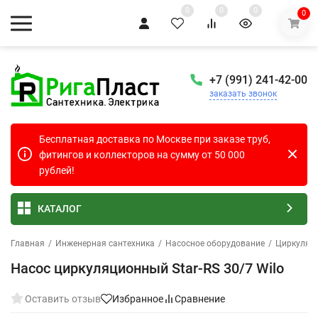
0
0
0
0
+7 (991) 241-42-00
заказать звонок
Бесплатная доставка по Москве при заказе труб,
фитингов и коллекторов на сумму от 50 000
рублей!
КАТАЛОГ
Главная
/
Инженерная сантехника
/
Насосное оборудование
/
Циркуляц
Насос циркуляционный Star-RS 30/7 Wilo
Оставить отзыв
Избранное
Сравнение