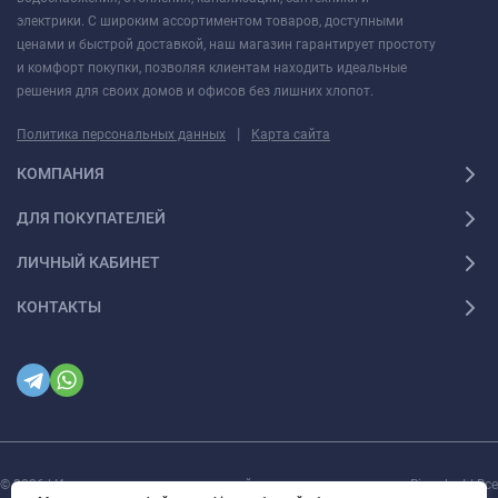
электрики. С широким ассортиментом товаров, доступными
ценами и быстрой доставкой, наш магазин гарантирует простоту
и комфорт покупки, позволяя клиентам находить идеальные
решения для своих домов и офисов без лишних хлопот.
|
Политика персональных данных
Карта сайта
КОМПАНИЯ
ДЛЯ ПОКУПАТЕЛЕЙ
ЛИЧНЫЙ КАБИНЕТ
КОНТАКТЫ
© 2026 | Интернет магазин инженерной сантехники и электрики Rigaplast | Все