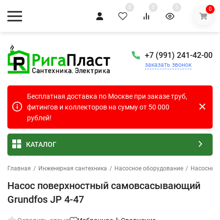
0
0
0
0
+7 (991) 241-42-00
заказать звонок
Бесплатная доставка по Москве при заказе труб,
фитингов и коллекторов на сумму от 50 000
рублей!
КАТАЛОГ
Главная
/
Инженерная сантехника
/
Насосное оборудование
/
Насосные
Насос поверхностный самовсасывающий
Grundfos JP 4-47