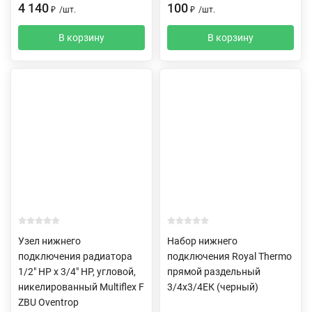
4 140
100
₽
/
шт.
₽
/
шт.
В корзину
В корзину
Узел нижнего
Набор нижнего
подключения радиатора
подключения Royal Thermo
1/2" НР x 3/4" НР, угловой,
прямой раздельный
никелированный Multiflex F
3/4х3/4ЕК (черный)
ZBU Oventrop