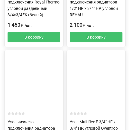
подключения Royal Thermo
подключения радиатора
угловой раздельный
1/2" НР x 3/4" НР, угловой
3/4х3/4ЕК (белый)
REHAU
1 450
2 100
₽
/
шт.
₽
/
шт.
В корзину
В корзину
Узел нижнего
Узел Multiflex F 3/4" HГ x
подключения радиатора
3/4" HP, угловой Oventrop