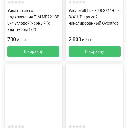
Узел нижнего
Узел Multiflex F ZB 3/4" НГ х
подключения TIM ME221CB
3/4" НР, прямой,
3/4 угловой, черный (c
никелированный Oventrop
адаптером 1/2)
700
2 800
₽
/
шт.
₽
/
шт.
В корзину
В корзину