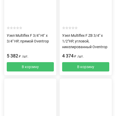
Узел Multiflex F 3/4" HГ x
Узел Multiflex F ZB 3/4" х
3/4" HP, прямой Oventrop
1/2"НР, угловой,
никелированный Oventrop
5 382
4 374
₽
/
шт.
₽
/
шт.
В корзину
В корзину