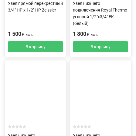
Узел прямой перекрёстный
Узел нижнего
3/4" НР х 1/2" НР Zeissler
подключения Royal Thermo
угловой 1/2"х3/4" EK
(белый)
1 500
1 800
₽
/
шт.
₽
/
шт.
В корзину
В корзину
Узел нижнего
Узел нижнего