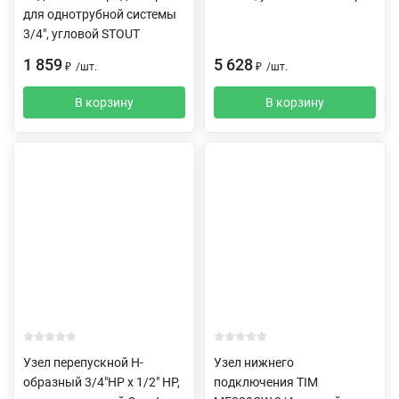
для однотрубной системы
3/4", угловой STOUT
1 859
5 628
₽
/
шт.
₽
/
шт.
В корзину
В корзину
Узел перепускной H-
Узел нижнего
образный 3/4"НР х 1/2" НР,
подключения TIM