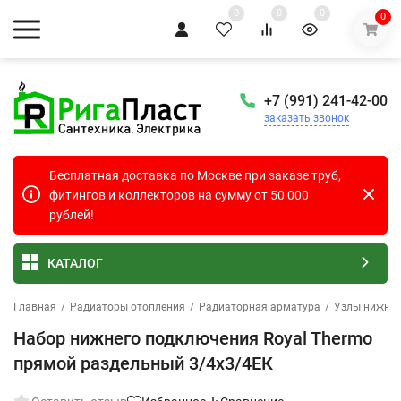
0
0
0
0
+7 (991) 241-42-00
заказать звонок
Бесплатная доставка по Москве при заказе труб,
фитингов и коллекторов на сумму от 50 000
рублей!
КАТАЛОГ
Главная
/
Радиаторы отопления
/
Радиаторная арматура
/
Узлы нижнег
Набор нижнего подключения Royal Thermo
прямой раздельный 3/4х3/4ЕК