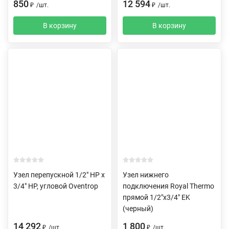
850
12 594
₽
/
шт.
₽
/
шт.
В корзину
В корзину
Узел перепускной 1/2" НР х
Узел нижнего
3/4" НР, угловой Oventrop
подключения Royal Thermo
прямой 1/2"х3/4" EK
(черный)
14 292
1 800
₽
/
шт.
₽
/
шт.