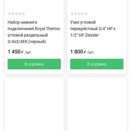
Набор нижнего
Узел угловой
подключения Royal Thermo
перекрёстный 3/4" НР х
угловой раздельный
1/2" НР Zeissler
3/4х3/4ЕК (черный)
1 450
1 800
₽
/
шт.
₽
/
шт.
В корзину
В корзину