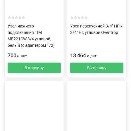
Узел нижнего
Узел перепускной 3/4" НР х
подключения TIM
3/4" НГ, угловой Oventrop
ME221CW 3/4 угловой,
белый (c адаптером 1/2)
700
13 464
₽
/
шт.
₽
/
шт.
В корзину
В корзину