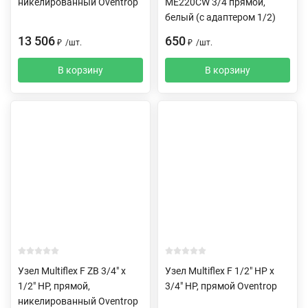
никелированный Oventrop
ME220CW 3/4 прямой,
белый (c адаптером 1/2)
13 506
650
₽
/
шт.
₽
/
шт.
В корзину
В корзину
Узел Multiflex F ZB 3/4" х
Узел Multiflex F 1/2" НР х
1/2" НР, прямой,
3/4" HP, прямой Oventrop
никелированный Oventrop