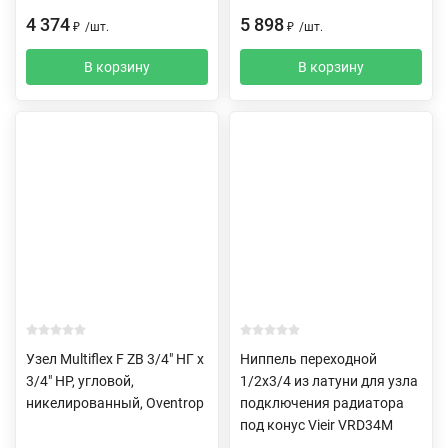
4 374
5 898
₽
/
шт.
₽
/
шт.
В корзину
В корзину
Узел Multiflex F ZB 3/4" НГ х
Ниппель переходной
3/4" НР, угловой,
1/2х3/4 из латуни для узла
никелированный, Oventrop
подключения радиатора
под конус Vieir VRD34M