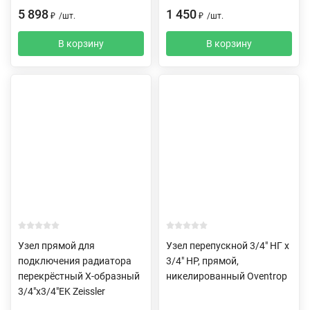
5 898
1 450
₽
/
шт.
₽
/
шт.
В корзину
В корзину
Узел прямой для
Узел перепускной 3/4" НГ х
подключения радиатора
3/4" НР, прямой,
перекрёстный Х-образный
никелированный Oventrop
3/4"х3/4"EK Zeissler