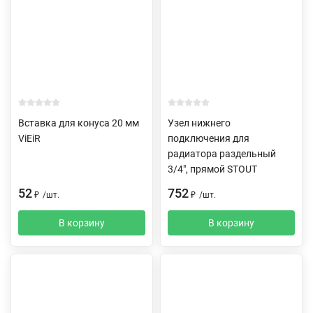
Вставка для конуса 20 мм
Узел нижнего
ViEiR
подключения для
радиатора раздельный
3/4", прямой STOUT
52
752
₽
/
шт.
₽
/
шт.
В корзину
В корзину