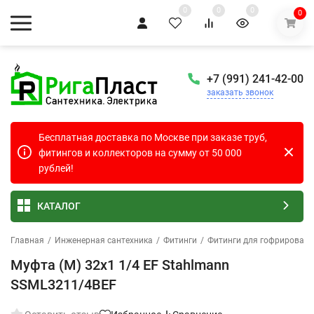
0
0
0
0
+7 (991) 241-42-00
заказать звонок
Бесплатная доставка по Москве при заказе труб,
фитингов и коллекторов на сумму от 50 000
рублей!
КАТАЛОГ
Главная
/
Инженерная сантехника
/
Фитинги
/
Фитинги для гофрированн
Муфта (M) 32х1 1/4 EF Stahlmann
SSML3211/4BEF