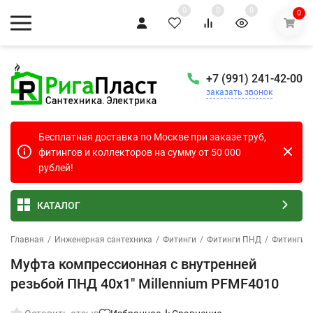
0
0
0
0
+7 (991) 241-42-00
заказать звонок
Бесплатная доставка по Москве при заказе труб,
фитингов и коллекторов на сумму от 50 000
рублей!
КАТАЛОГ
Главная
/
Инженерная сантехника
/
Фитинги
/
Фитинги ПНД
/
Фитинги д
Муфта компрессионная с внутренней
резьбой ПНД 40х1" Millennium PFMF4010