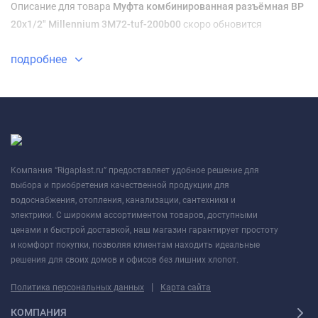
Описание для товара
Муфта комбинированная разъёмная ВР
20х1/2" Millennium 3M72-tuf-200b00
скоро обновится
подробнее
Компания “Rigaplast.ru” предоставляет удобное решение для
выбора и приобретения качественной продукции для
водоснабжения, отопления, канализации, сантехники и
электрики. С широким ассортиментом товаров, доступными
ценами и быстрой доставкой, наш магазин гарантирует простоту
и комфорт покупки, позволяя клиентам находить идеальные
решения для своих домов и офисов без лишних хлопот.
|
Политика персональных данных
Карта сайта
КОМПАНИЯ