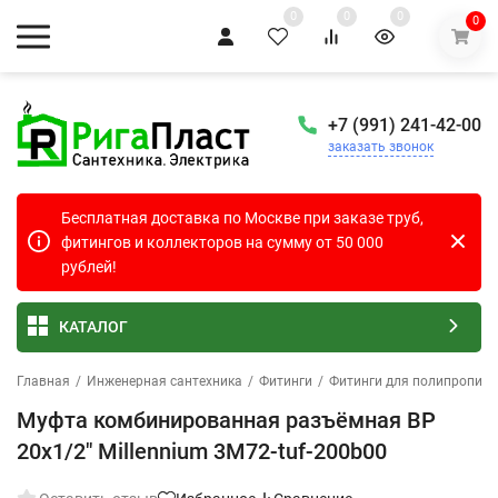
0
0
0
0
+7 (991) 241-42-00
заказать звонок
Бесплатная доставка по Москве при заказе труб,
фитингов и коллекторов на сумму от 50 000
рублей!
КАТАЛОГ
Главная
/
Инженерная сантехника
/
Фитинги
/
Фитинги для полипропиле
Муфта комбинированная разъёмная ВР
20х1/2" Millennium 3M72-tuf-200b00