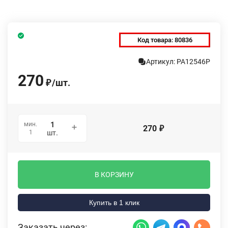
Код товара:
80836
Артикул: PA12546P
270
/
шт.
₽
мин.
270
₽
1
шт.
В КОРЗИНУ
Купить в 1 клик
Заказать через: