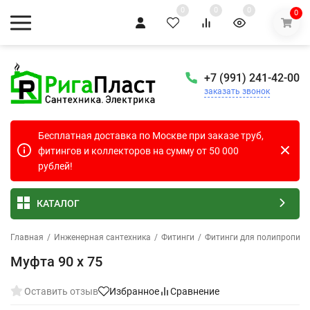
0
0
0
0
+7 (991) 241-42-00
заказать звонок
Бесплатная доставка по Москве при заказе труб,
фитингов и коллекторов на сумму от 50 000
рублей!
КАТАЛОГ
Главная
/
Инженерная сантехника
/
Фитинги
/
Фитинги для полипропиле
Муфта 90 х 75
Оставить отзыв
Избранное
Сравнение