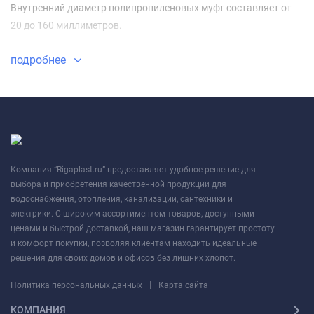
Внутренний диаметр полипропиленовых муфт составляет от
20 до 160 миллиметров.
подробнее
Компания “Rigaplast.ru” предоставляет удобное решение для
выбора и приобретения качественной продукции для
водоснабжения, отопления, канализации, сантехники и
электрики. С широким ассортиментом товаров, доступными
ценами и быстрой доставкой, наш магазин гарантирует простоту
и комфорт покупки, позволяя клиентам находить идеальные
решения для своих домов и офисов без лишних хлопот.
|
Политика персональных данных
Карта сайта
КОМПАНИЯ