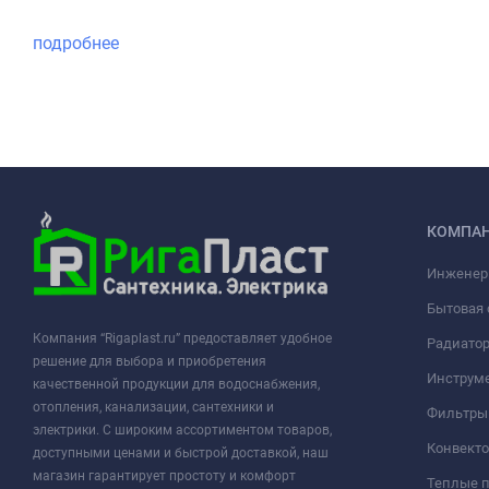
подробнее
КОМПА
Инженер
Бытовая 
Компания “Rigaplast.ru” предоставляет удобное
Радиато
решение для выбора и приобретения
Инструме
качественной продукции для водоснабжения,
отопления, канализации, сантехники и
Фильтры 
электрики. С широким ассортиментом товаров,
Конвект
доступными ценами и быстрой доставкой, наш
магазин гарантирует простоту и комфорт
Теплые 