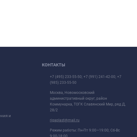
КОНТАКТЫ
+7 (495) 233-55-50; +7 (991) 241-42-00; +7
(985) 233-55-50
Москва, Новомосковский
административный округ, район
Коммунарка, ТОГК Славянский Мир, ряд Д,
28/2
ения и
rigaplast@mail.ru
Режим работы: Пн-Пт 9:00—19:00; Сб-Вс
9:00-18:00