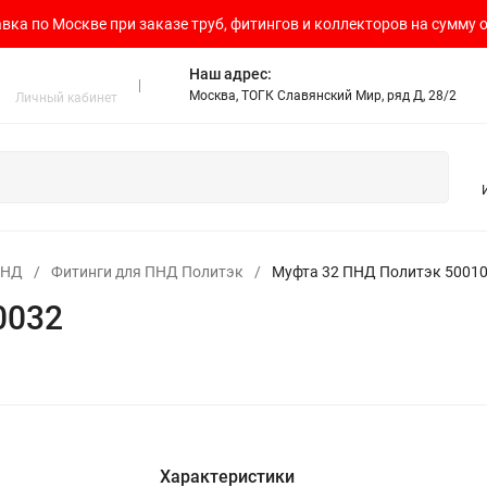
вка по Москве при заказе труб, фитингов и коллекторов на сумму о
Наш адрес:
Москва, ТОГК Славянский Мир, ряд Д, 28/2
Личный кабинет
ПНД
/
Фитинги для ПНД Политэк
/
Муфта 32 ПНД Политэк 5001
0032
Характеристики