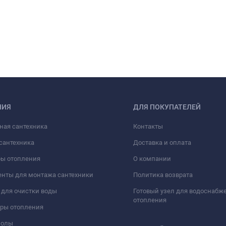
НИЯ
ДЛЯ ПОКУПАТЕЛЕЙ
ная сантехника
Контакты
сантехника
Доставка и оплата
ры отопления
О компании
нты для монтажа сантехники
Политика возврата
для очистки воды
Готовый узел для водоснабж
отопления
оры отопления
полы