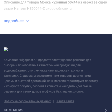
Описание для товара
Мойка кухонная 50х44 из нержавеющей
стали Hansen HS50044-C
скоро обновится
подробнее
Компания “Rigaplast.ru” предоставляет удобное решение для
выбора и приобретения качественной продукции для
водоснабжения, отопления, канализации, сантехники и
электрики. С широким ассортиментом товаров, доступными
ценами и быстрой доставкой, наш магазин гарантирует простоту
и комфорт покупки, позволяя клиентам находить идеальные
решения для своих домов и офисов без лишних хлопот.
|
Политика персональных данных
Карта сайта
КОМПАНИЯ