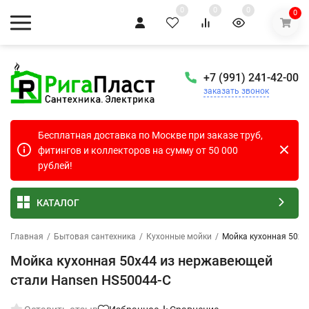
0
0
0
0
+7 (991) 241-42-00
заказать звонок
Бесплатная доставка по Москве при заказе труб,
фитингов и коллекторов на сумму от 50 000
рублей!
КАТАЛОГ
Главная
/
Бытовая сантехника
/
Кухонные мойки
/
Мойка кухонная 50х4
Мойка кухонная 50х44 из нержавеющей
стали Hansen HS50044-C