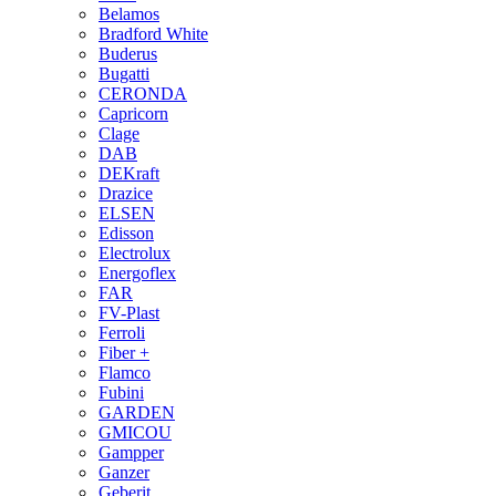
Belamos
Bradford White
Buderus
Bugatti
CERONDA
Capricorn
Clage
DAB
DEKraft
Drazice
ELSEN
Edisson
Electrolux
Energoflex
FAR
FV-Plast
Ferroli
Fiber +
Flamco
Fubini
GARDEN
GMICOU
Gampper
Ganzer
Geberit