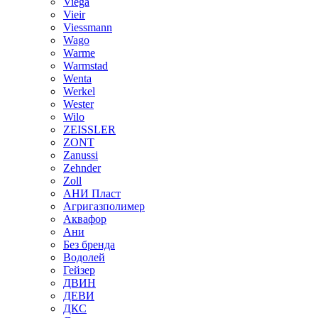
Viega
Vieir
Viessmann
Wago
Warme
Warmstad
Wenta
Werkel
Wester
Wilo
ZEISSLER
ZONT
Zanussi
Zehnder
Zoll
АНИ Пласт
Агригазполимер
Аквафор
Ани
Без бренда
Водолей
Гейзер
ДВИН
ДЕВИ
ДКС