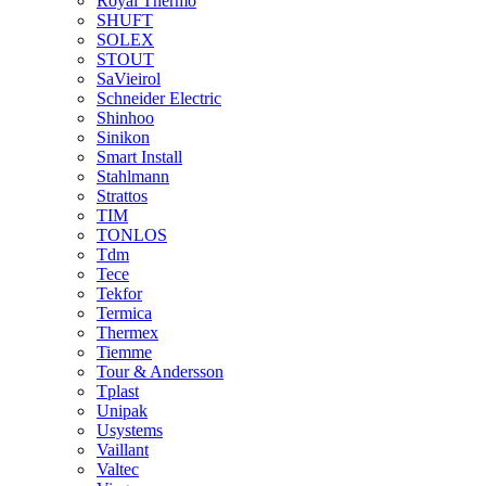
Royal Thermo
SHUFT
SOLEX
STOUT
SaVieirol
Schneider Electric
Shinhoo
Sinikon
Smart Install
Stahlmann
Strattos
TIM
TONLOS
Tdm
Tece
Tekfor
Termica
Thermex
Tiemme
Tour & Andersson
Tplast
Unipak
Usystems
Vaillant
Valtec