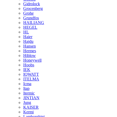
Gidrolock
Grocenberg
Grohe
Grundfos
HAILIANG
HEGEL
HL
Haier
Hajdu
Hansen
Hermes
Hiblow
Honeywell
Hoobs
IEK
IQWATT
ITELMA
Icma
Itap
Itermic
JINTIAN
Jung
KAISER
Kermi
Lamborghini