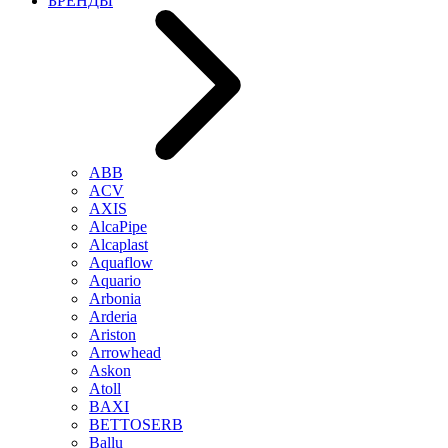
БРЕНДЫ
ABB
ACV
AXIS
AlcaPipe
Alcaplast
Aquaflow
Aquario
Arbonia
Arderia
Ariston
Arrowhead
Askon
Atoll
BAXI
BETTOSERB
Ballu