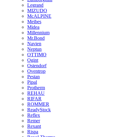
Legrand
MIZUDO
McALPINE
Meibes
Midea
Millennium
Mr.Bond
Navien
Neptun
OTTIMO
Ogint
Ostendorf
Oventrop
Pestan
Pipal
Protherm
REHAU
RIFAR
ROMMER
ReadyStock
Reflex
Remer
Rexant
Rispa