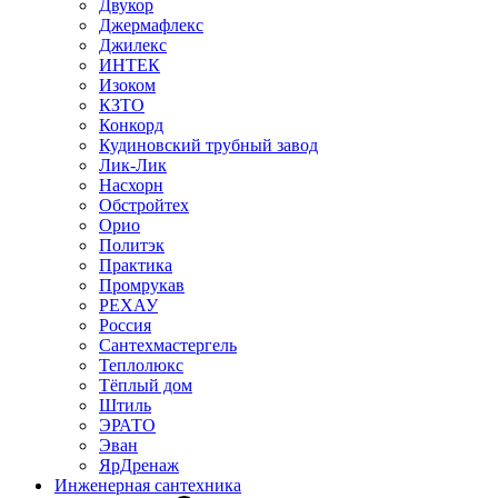
Двукор
Джермафлекс
Джилекс
ИНТЕК
Изоком
КЗТО
Конкорд
Кудиновский трубный завод
Лик-Лик
Насхорн
Обстройтех
Орио
Политэк
Практика
Промрукав
РЕХАУ
Россия
Сантехмастергель
Теплолюкс
Тёплый дом
Штиль
ЭРАТО
Эван
ЯрДренаж
Инженерная сантехника