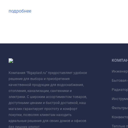
подробнее
КОМПА
Инженер
Компания “Rigaplast.ru” предоставляет удобное
решение для выбора и приобретения
Бытовая 
качественной продукции для водоснабжения,
Радиато
отопления, канализации, сантехники и
электрики. С широким ассортиментом товаров,
Инструме
доступными ценами и быстрой доставкой, наш
Фильтры 
магазин гарантирует простоту и комфорт
покупки, позволяя клиентам находить
Конвект
идеальные решения для своих домов и офисов
Теплые 
без лишних хлопот.