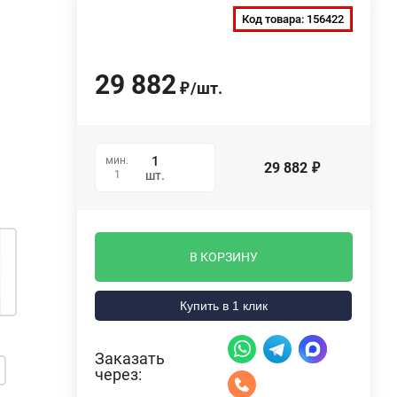
Код товара:
156422
29 882
/
шт.
₽
мин.
29 882
₽
1
шт.
В КОРЗИНУ
Купить в 1 клик
Заказать
через: