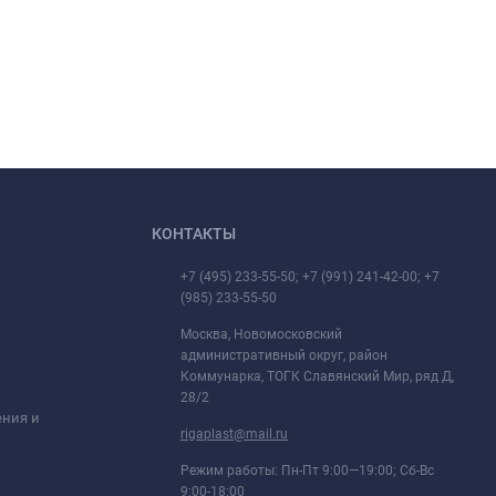
КОНТАКТЫ
+7 (495) 233-55-50; +7 (991) 241-42-00; +7
(985) 233-55-50
Москва, Новомосковский
административный округ, район
Коммунарка, ТОГК Славянский Мир, ряд Д,
28/2
ения и
rigaplast@mail.ru
Режим работы: Пн-Пт 9:00—19:00; Сб-Вс
9:00-18:00