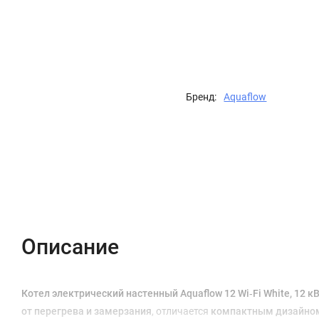
Бренд:
Aquaflow
Описание
Характеристики
Отзывы (0)
Описание
Котел электрический настенный Aquaflow 12 Wi‑Fi White, 12 к
от перегрева и замерзания
, отличается
компактным дизайно