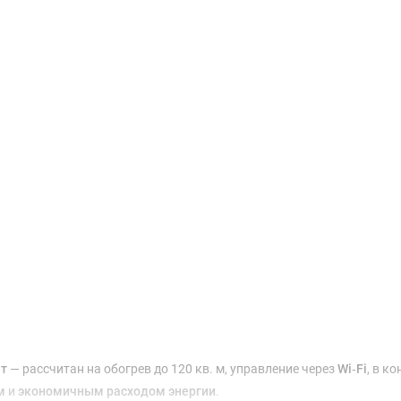
Доставка и оплата
Вт
— рассчитан на обогрев до 120 кв. м, управление через
Wi‑Fi
, в к
м
и
экономичным расходом энергии
.