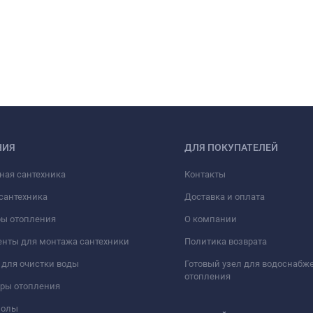
НИЯ
ДЛЯ ПОКУПАТЕЛЕЙ
ная сантехника
Контакты
сантехника
Доставка и оплата
ры отопления
О компании
нты для монтажа сантехники
Политика возврата
для очистки воды
Готовый узел для водоснабж
отопления
оры отопления
полы