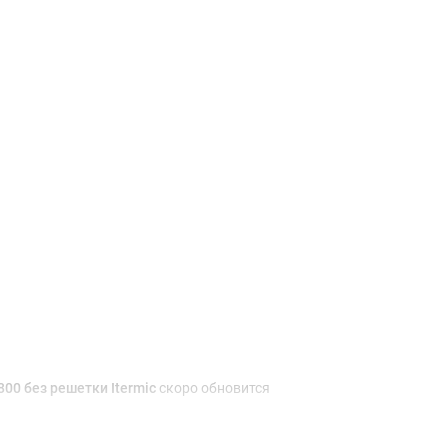
Доставка и оплата
00 без решетки Itermic
скоро обновится