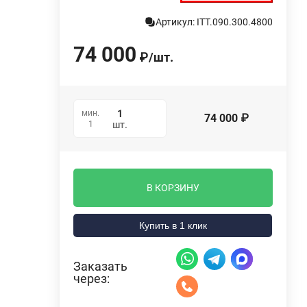
Артикул: ITT.090.300.4800
74 000
₽
/
шт.
мин.
74 000
₽
1
шт.
В КОРЗИНУ
Купить в 1 клик
Заказать
через: