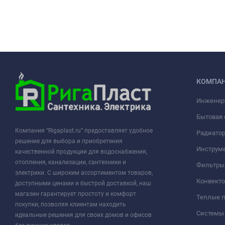
КОМПА
Инженер
Бытовая 
Компания “Rigaplast.ru” предоставляет удобное
Радиато
решение для выбора и приобретения
Инструме
качественной продукции для водоснабжения,
отопления, канализации, сантехники и
Фильтры 
электрики. С широким ассортиментом товаров,
Конвект
доступными ценами и быстрой доставкой, наш
магазин гарантирует простоту и комфорт
Теплые 
покупки, позволяя клиентам находить
Системы
идеальные решения для своих домов и офисов