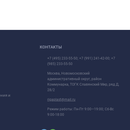
КОНТАКТЫ
+7 (495) 233-55-50; +7 (991) 241-42-00; +7
(985) 233-55-50
Москва, Новомосковский
административный округ, район
Коммунарка, ТОГК Славянский Мир, ряд Д,
28/2
ения и
rigaplast@mail.ru
Режим работы: Пн-Пт 9:00—19:00; Сб-Вс
9:00-18:00