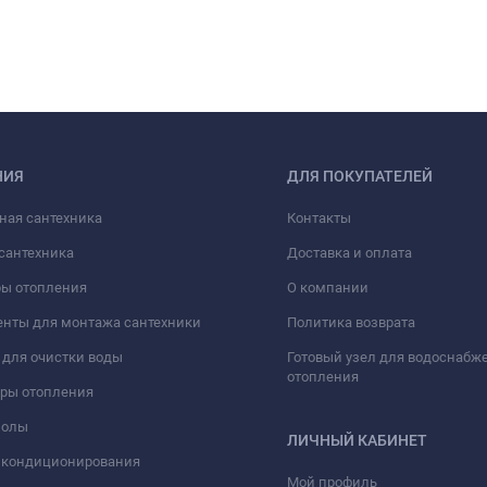
НИЯ
ДЛЯ ПОКУПАТЕЛЕЙ
ная сантехника
Контакты
сантехника
Доставка и оплата
ры отопления
О компании
нты для монтажа сантехники
Политика возврата
для очистки воды
Готовый узел для водоснабж
отопления
оры отопления
полы
ЛИЧНЫЙ КАБИНЕТ
 кондиционирования
Мой профиль