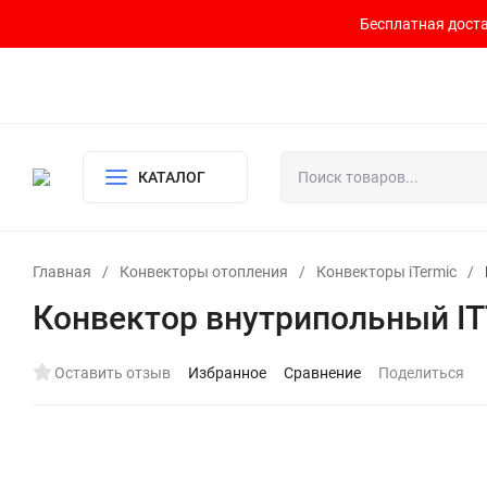
Бесплатная доста
Контакты
Доставка и оплата
О компании
Политика возврата
Готовый узел для водоснабжения и отопления
КАТАЛОГ
Главная
/
Конвекторы отопления
/
Конвекторы iTermic
/
Конвектор внутрипольный ITT
Оставить отзыв
Избранное
Сравнение
Поделиться