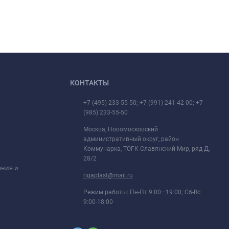
КОНТАКТЫ
+7 (495) 233-55-50; +7 (991) 241-42-00; +7
(985) 233-55-50
Москва, Новомосковский
административный округ, район
Коммунарка, ТОГК Славянский Мир, ряд Д,
28/2
ения и
rigaplast@mail.ru
Режим работы: Пн-Пт 9:00—19:00; Сб-Вс
9:00-18:00