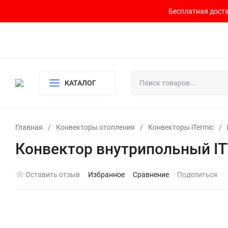
Бесплатная доста
Контакты
Доставка и оплата
О компании
Политика возврата
Готовый узел для водоснабжения и отопления
КАТАЛОГ
Главная
/
Конвекторы отопления
/
Конвекторы iTermic
/
Конвектор внутрипольный ITT
Оставить отзыв
Избранное
Сравнение
Поделиться