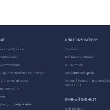
НИЯ
ДЛЯ ПОКУПАТЕЛЕЙ
ная сантехника
Контакты
сантехника
Доставка и оплата
ры отопления
О компании
нты для монтажа сантехники
Политика возврата
для очистки воды
Готовый узел для водоснабж
отопления
оры отопления
полы
ЛИЧНЫЙ КАБИНЕТ
 кондиционирования
Мой профиль