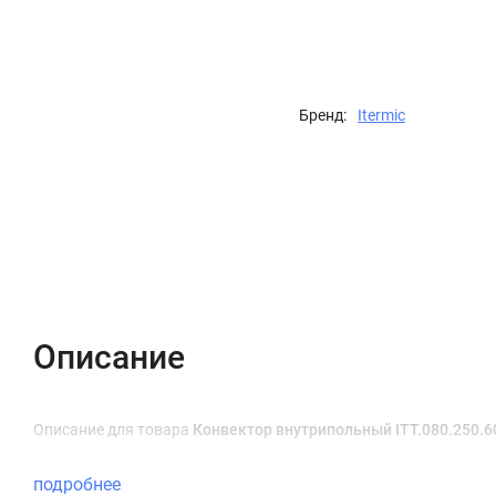
Бренд:
Itermic
Описание
Характеристики
Отзывы (0)
Описание
Описание для товара
Конвектор внутрипольный ITT.080.250.60
подробнее