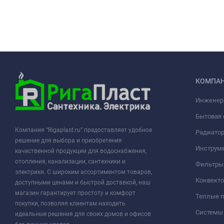
КОМПА
Инженер
Бытовая 
Компания “Rigaplast.ru” предоставляет удобное
Радиато
решение для выбора и приобретения
Инструме
качественной продукции для водоснабжения,
отопления, канализации, сантехники и
Фильтры 
электрики. С широким ассортиментом товаров,
Конвект
доступными ценами и быстрой доставкой, наш
магазин гарантирует простоту и комфорт
Теплые 
покупки, позволяя клиентам находить
Системы
идеальные решения для своих домов и офисов