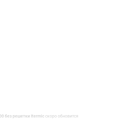
Доставка и оплата
0 без решетки Itermic
скоро обновится