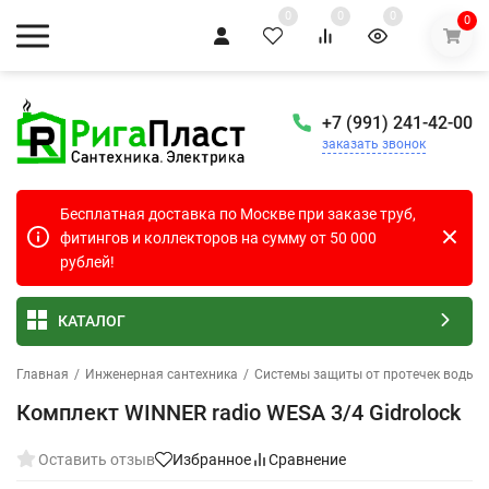
0
0
0
0
+7 (991) 241-42-00
заказать звонок
Бесплатная доставка по Москве при заказе труб,
фитингов и коллекторов на сумму от 50 000
рублей!
КАТАЛОГ
Главная
/
Инженерная сантехника
/
Системы защиты от протечек воды
/
Комплект WINNER radio WESA 3/4 Gidrolock
Оставить отзыв
Избранное
Сравнение