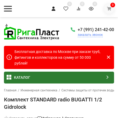
0
0
0
0
+7 (991) 241-42-00
заказать звонок
Бесплатная доставка по Москве при заказе труб,
фитингов и коллекторов на сумму от 50 000
рублей!
КАТАЛОГ
Главная
/
Инженерная сантехника
/
Системы защиты от протечек воды
/
Комплект STANDARD radio BUGATTI 1/2
Gidrolock