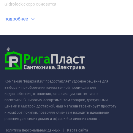
Gidrolock
скоро обновится
подробнее
Компания “Rigaplast.ru” предоставляет удобное решение для
выбора и приобретения качественной продукции для
водоснабжения, отопления, канализации, сантехники и
электрики. С широким ассортиментом товаров, доступными
ценами и быстрой доставкой, наш магазин гарантирует простоту
и комфорт покупки, позволяя клиентам находить идеальные
решения для своих домов и офисов без лишних хлопот.
|
Политика персональных данных
Карта сайта