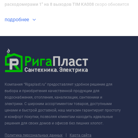
расходомерами 1" на 8 выходов TIM KA008
скоро обновится
подробнее
Компания “Rigaplast.ru” предоставляет удобное решение для
выбора и приобретения качественной продукции для
водоснабжения, отопления, канализации, сантехники и
электрики. С широким ассортиментом товаров, доступными
ценами и быстрой доставкой, наш магазин гарантирует простоту
и комфорт покупки, позволяя клиентам находить идеальные
решения для своих домов и офисов без лишних хлопот.
|
Политика персональных данных
Карта сайта