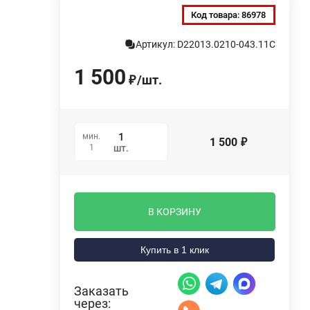
Код товара:
86978
Артикул: D22013.0210-043.11C
1 500
/
шт.
₽
мин.
1 500
₽
1
шт.
В КОРЗИНУ
Купить в 1 клик
Заказать
через: