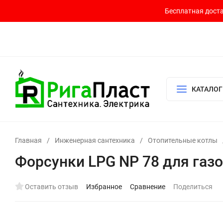
Бесплатная доста
Контакты
Доставка и оплата
О компании
Политика возврата
Готовый узел для водоснабжения и отопления
КАТАЛОГ
Главная
/
Инженерная сантехника
/
Отопительные котлы
Форсунки LPG NP 78 для газо
Оставить отзыв
Избранное
Сравнение
Поделиться