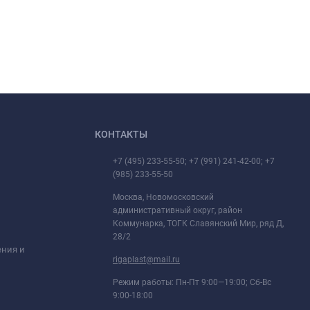
КОНТАКТЫ
+7 (495) 233-55-50; +7 (991) 241-42-00; +7
(985) 233-55-50
Москва, Новомосковский
административный округ, район
Коммунарка, ТОГК Славянский Мир, ряд Д,
28/2
ения и
rigaplast@mail.ru
Режим работы: Пн-Пт 9:00—19:00; Сб-Вс
9:00-18:00