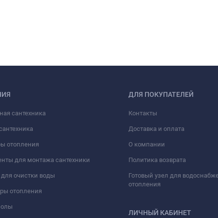
НИЯ
ДЛЯ ПОКУПАТЕЛЕЙ
ная сантехника
Контакты
сантехника
Доставка и оплата
ры отопления
О компании
нты для монтажа сантехники
Политика возврата
для очистки воды
Готовый узел для водоснабж
отопления
оры отопления
полы
ЛИЧНЫЙ КАБИНЕТ