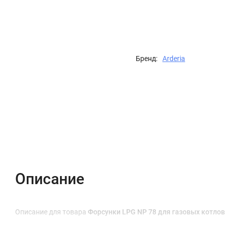
Бренд:
Arderia
Описание
Характеристики
Отзывы (0)
Описание
Описание для товара
Форсунки LPG NP 78 для газовых котлов 