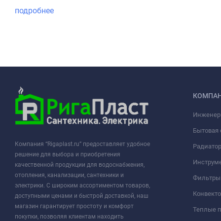
подробнее
КОМПА
Инженер
Бытовая 
Компания “Rigaplast.ru” предоставляет удобное
Радиато
решение для выбора и приобретения
Инструме
качественной продукции для водоснабжения,
отопления, канализации, сантехники и
Фильтры 
электрики. С широким ассортиментом товаров,
Конвект
доступными ценами и быстрой доставкой, наш
магазин гарантирует простоту и комфорт
Теплые 
покупки, позволяя клиентам находить