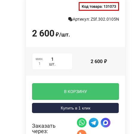
Код товара:
131073
Артикул: ZSf.302.0105N
2 600
/
шт.
₽
мин.
2 600
₽
1
шт.
В КОРЗИНУ
Купить в 1 клик
Заказать
через: