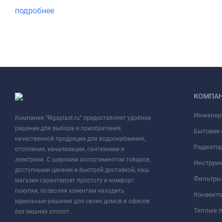
подробнее
КОМПА
Инженер
Компания “Rigaplast.ru” предоставляет удобное
решение для выбора и приобретения
Бытовая 
качественной продукции для водоснабжения,
Радиато
отопления, канализации, сантехники и
электрики. С широким ассортиментом товаров,
Инструме
доступными ценами и быстрой доставкой, наш
Фильтры 
магазин гарантирует простоту и комфорт
покупки, позволяя клиентам находить
Конвект
идеальные решения для своих домов и офисов
Теплые 
без лишних хлопот.