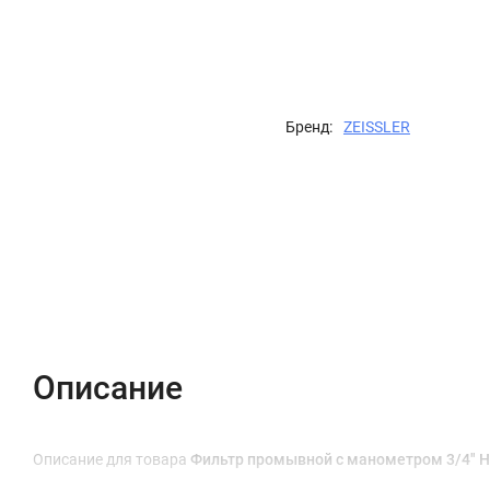
Бренд:
ZEISSLER
Описание
Характеристики
Отзывы (0)
Описание
Описание для товара
Фильтр промывной с манометром 3/4" Н