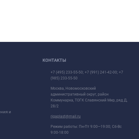
КОНТАКТЫ
+7 (495) 233-55-50; +7 (991) 241-42-00; +7
(985) 233-55-50
Москва, Новомосковский
административный округ, район
Коммунарка, ТОГК Славянский Мир, ряд Д,
28/2
ения и
rigaplast@mail.ru
Режим работы: Пн-Пт 9:00—19:00; Сб-Вс
9:00-18:00