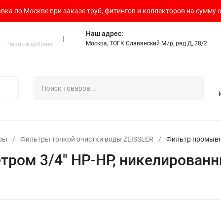
вка по Москве при заказе труб, фитингов и коллекторов на сумму о
Наш адрес:
Москва, ТОГК Славянский Мир, ряд Д, 28/2
Личный кабинет
ры
/
Фильтры тонкой очистки воды ZEISSLER
/
Фильтр промывн
ром 3/4" НР-НР, никелированн