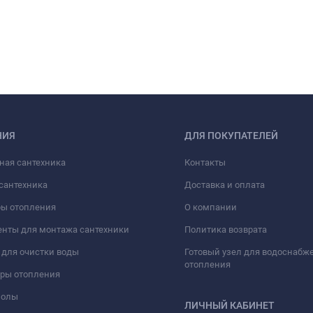
НИЯ
ДЛЯ ПОКУПАТЕЛЕЙ
ная сантехника
Контакты
сантехника
Доставка и оплата
ры отопления
О компании
нты для монтажа сантехники
Политика возврата
для очистки воды
Готовый узел для водоснабж
отопления
оры отопления
полы
ЛИЧНЫЙ КАБИНЕТ