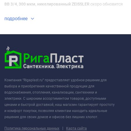
ВВ 3/4, 300 мкм, никелированный ZEISSLER
скоро обновится
подробнее
Компания “Rigaplast.ru” предоставляет удобное решение для
выбора и приобретения качественной продукции для
водоснабжения, отопления, канализации, сантехники и
электрики. С широким ассортиментом товаров, доступными
ценами и быстрой доставкой, наш магазин гарантирует простоту
и комфорт покупки, позволяя клиентам находить идеальные
решения для своих домов и офисов без лишних хлопот.
|
Политика персональных данных
Карта сайта