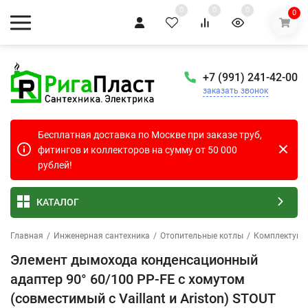
0
0
0
0
+7 (991) 241-42-00
заказать звонок
Бесплатная доставка по Москве при заказе труб,
фитингов и коллекторов на сумму от 50 000
рублей!
КАТАЛОГ
Главная
/
Инженерная сантехника
/
Отопительные котлы
/
Комплектующ
Элемент дымохода конденсационный
адаптер 90° 60/100 PP-FE c хомутом
(совместимый с Vaillant и Ariston) STOUT