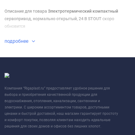
Описание для товара
Электротермический компактный
сервопривод, нормально открытый, 24 В STOUT
скоро
обновится
подробнее
Компания “Rigaplast.ru” предоставляет удобное решение для
выбора и приобретения качественной продукции для
водоснабжения, отопления, канализации, сантехники и
электрики. С широким ассортиментом товаров, доступными
ценами и быстрой доставкой, наш магазин гарантирует простоту
и комфорт покупки, позволяя клиентам находить идеальные
решения для своих домов и офисов без лишних хлопот.