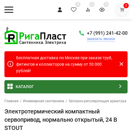
0
0
0
0
+7 (991) 241-42-00
заказать звонок
Бесплатная доставка по Москве при заказе труб,
фитингов и коллекторов на сумму от 50 000
рублей!
КАТАЛОГ
Главная
/
Инженерная сантехника
/
Запорно-регулирующая арматура
/
Электротермический компактный
сервопривод, нормально открытый, 24 В
STOUT