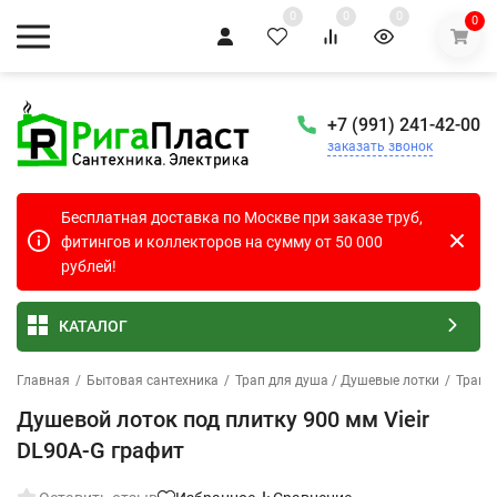
0
0
0
0
+7 (991) 241-42-00
заказать звонок
Бесплатная доставка по Москве при заказе труб,
фитингов и коллекторов на сумму от 50 000
рублей!
КАТАЛОГ
Главная
/
Бытовая сантехника
/
Трап для душа / Душевые лотки
/
Трапы 
Душевой лоток под плитку 900 мм Vieir
DL90A-G графит