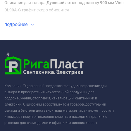
Описание для товара
Душевой лоток под плитку 900 мм Vieir
DL90A-G графит
скоро обновится
подробнее
Компания “Rigaplast.ru” предоставляет удобное решение для
выбора и приобретения качественной продукции для
водоснабжения, отопления, канализации, сантехники и
электрики. С широким ассортиментом товаров, доступными
ценами и быстрой доставкой, наш магазин гарантирует простоту
и комфорт покупки, позволяя клиентам находить идеальные
решения для своих домов и офисов без лишних хлопот.