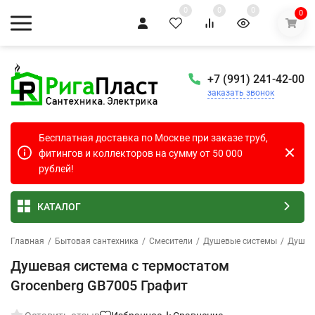
0
0
0
0
+7 (991) 241-42-00
заказать звонок
Бесплатная доставка по Москве при заказе труб,
фитингов и коллекторов на сумму от 50 000
рублей!
КАТАЛОГ
Главная
/
Бытовая сантехника
/
Смесители
/
Душевые системы
/
Душев
Душевая система с термостатом
Grocenberg GB7005 Графит