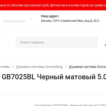
вка по Москве при заказе труб, фитингов и коллекторов на сумму о
Наш адрес:
Москва, ТОГК Славянский Мир, ряд Д, 28/2
Личный кабинет
истемы
/
Душевые системы Grocenberg
/
Душевая система Groc
g GB7025BL Черный матовый 5.
Grocenberg GB7025BL Черный матовый 5.004