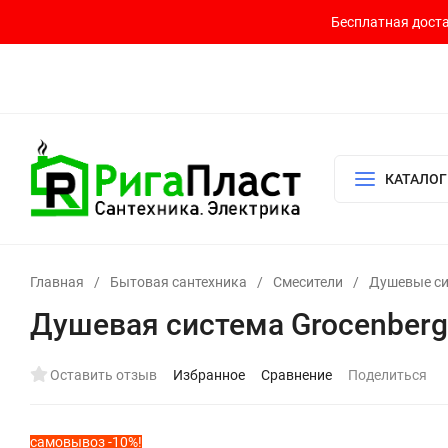
Бесплатная доста
Контакты
Доставка и оплата
О компании
Политика возврата
Готовый узел для водоснабжения и отопления
КАТАЛОГ
Главная
/
Бытовая сантехника
/
Смесители
/
Душевые с
Душевая система Grocenber
Оставить отзыв
Избранное
Сравнение
Поделиться
самовывоз -10%!