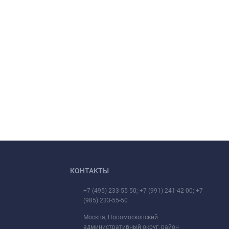
КОНТАКТЫ
+7 (495) 233-55-50; +7 (991) 241-42-00; +7
(985) 233-55-50
Москва, Новомосковский
административный округ, район