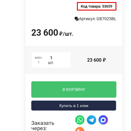
Код товара:
53659
Артикул: GB7025BL
23 600
/
шт.
₽
мин.
23 600
₽
1
шт.
В КОРЗИНУ
Купить в 1 клик
Заказать
через: