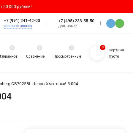
т 50 000 рублей!
+7 (991) 241-42-00
+7 (495) 233-55-50
заказать звонок
Доп. номер
0
0
0
0
Корзина
Пусто
Избранное
Сравнение
Просмотренные
enberg GB7025BL Черный матовый 5.004
004