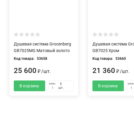
Душевая система Grocenberg
Душевая система Gr
GB7025MG Матовый золото
GB7025 Хром
Код товара:
53658
Код товара:
53660
25 600
21 360
/
шт.
/
шт.
₽
₽
мин.
мин
В корзину
В корзину
шт.
1
1
Описание
Характеристики
Отзывы (0)