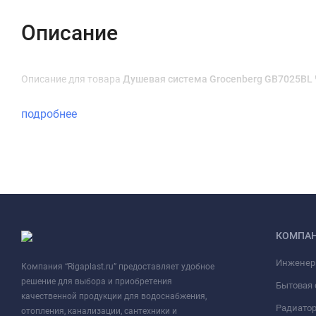
Описание
Описание для товара
Душевая система Grocenberg GB7025BL
подробнее
КОМПА
Инженер
Компания “Rigaplast.ru” предоставляет удобное
решение для выбора и приобретения
Бытовая 
качественной продукции для водоснабжения,
Радиато
отопления, канализации, сантехники и