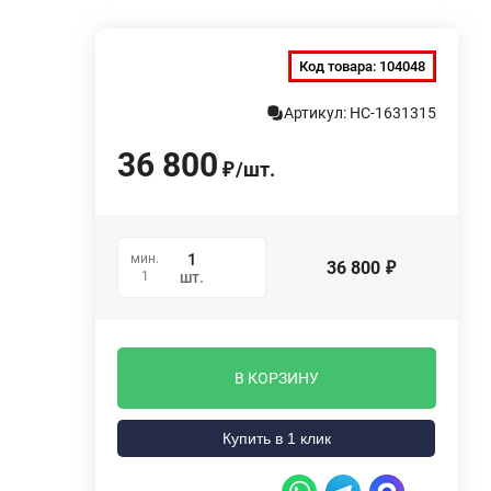
Код товара:
104048
Артикул: НС-1631315
36 800
/
шт.
₽
мин.
36 800
₽
1
шт.
В КОРЗИНУ
Купить в 1 клик