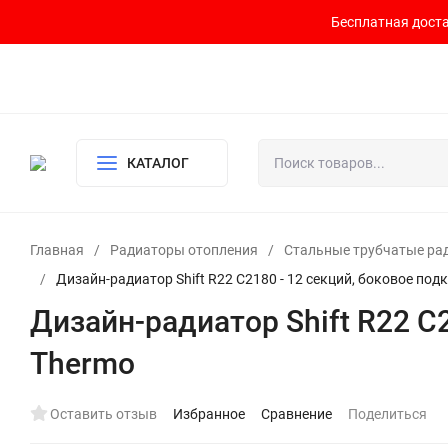
Бесплатная доста
Контакты
Доставка и оплата
О компании
Политика возврата
Готовый узел для водоснабжения и отопления
КАТАЛОГ
Главная
/
Радиаторы отопления
/
Стальные трубчатые ра
/
Дизайн-радиатор Shift R22 C2180 - 12 секций, боковое по
Дизайн-радиатор Shift R22 C
Thermo
Оставить отзыв
Избранное
Сравнение
Поделиться