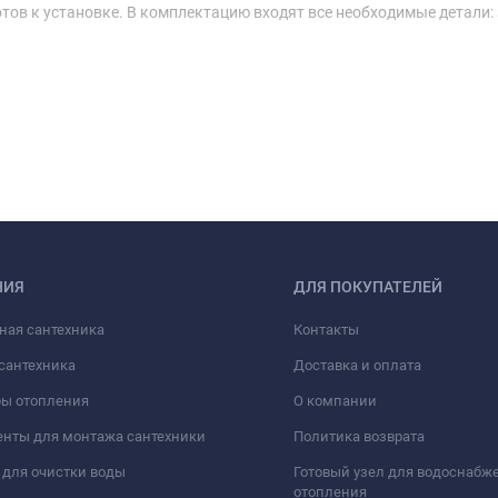
тов к установке. В комплектацию входят все необходимые детали:
НИЯ
ДЛЯ ПОКУПАТЕЛЕЙ
ная сантехника
Контакты
сантехника
Доставка и оплата
ры отопления
О компании
нты для монтажа сантехники
Политика возврата
для очистки воды
Готовый узел для водоснабж
отопления