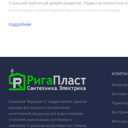
Стальной трубчатый дизайн-радиатор. Радиатор полностью го
крепежными элементами для быстрого и легкого монтажа.
подробнее
КОМПА
Инженер
Бытовая 
Компания “Rigaplast.ru” предоставляет удобное
Радиато
решение для выбора и приобретения
Инструме
качественной продукции для водоснабжения,
отопления, канализации, сантехники и
Фильтры 
электрики. С широким ассортиментом товаров,