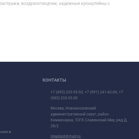
 заглушки, воздухоотводчик, надежные кронштейны с
КОНТАКТЫ
+7 (495) 233-55-50; +7 (991) 241-42-00; +7
(985) 233-55-50
Москва, Новомосковский
административный округ, район
Коммунарка, ТОГК Славянский Мир, ряд Д,
28/2
ения и
rigaplast@mail.ru