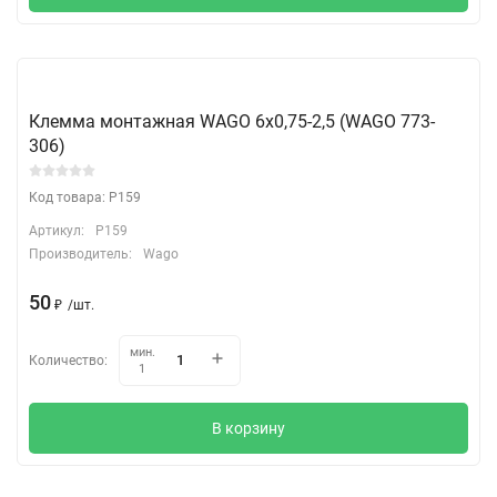
Клемма монтажная WAGO 6х0,75-2,5 (WAGO 773-
306)
Код товара: P159
Артикул:
P159
Производитель:
Wago
50
₽
/
шт.
мин.
Количество:
1
В корзину