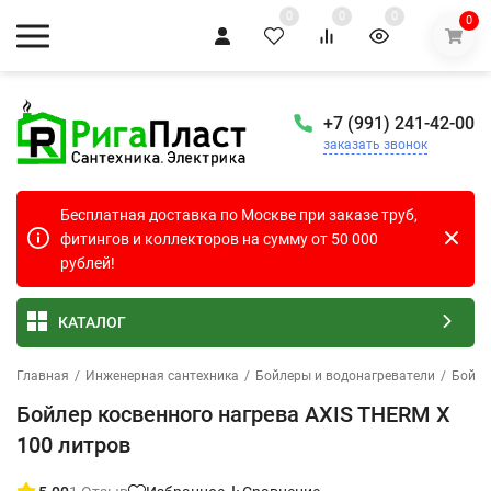
0
0
0
0
+7 (991) 241-42-00
заказать звонок
Бесплатная доставка по Москве при заказе труб,
фитингов и коллекторов на сумму от 50 000
рублей!
КАТАЛОГ
Главная
/
Инженерная сантехника
/
Бойлеры и водонагреватели
/
Бойле
Бойлер косвенного нагрева AXIS THERM X
100 литров