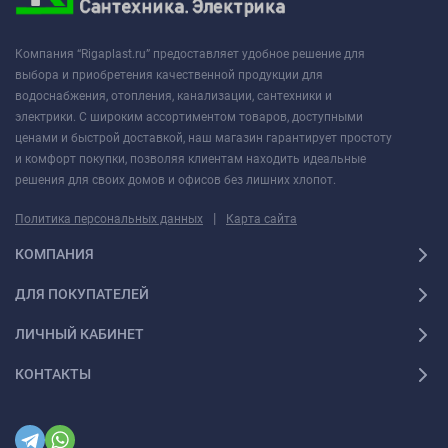
Количество теплообменников (змеевиков):
1
Компания “Rigaplast.ru” предоставляет удобное решение для
Площадь поверхности теплообменника:
0,55 кв.м.
выбора и приобретения качественной продукции для
Коэффициент мощности NL (DIN 4708):
6
водоснабжения, отопления, канализации, сантехники и
электрики. С широким ассортиментом товаров, доступными
Потеря напора:
6 мбар
ценами и быстрой доставкой, наш магазин гарантирует простоту
и комфорт покупки, позволяя клиентам находить идеальные
Соединение змеевика:
1“
решения для своих домов и офисов без лишних хлопот.
Циркуляционный патрубок:
3/4“
|
Политика персональных данных
Карта сайта
Соединение с водосистемой:
3/4“
КОМПАНИЯ
Материал внутреннего бака:
Нержавеющая сталь AISI 304
ДЛЯ ПОКУПАТЕЛЕЙ
Материал теплообменника:
Нержавеющая сталь AISI 304
ЛИЧНЫЙ КАБИНЕТ
Максимальная температура в теплообменнике/в баке:
+95°С/+95°С
КОНТАКТЫ
Максимальное рабочее давление в теплообменнике/в
баке:
6 бар/6 бар