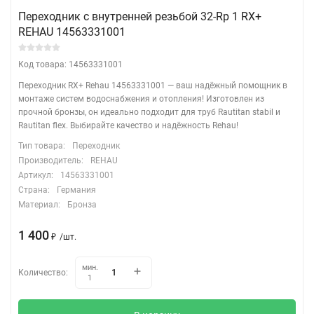
Переходник с внутренней резьбой 32-Rp 1 RX+
REHAU 14563331001
Код товара: 14563331001
Переходник RX+ Rehau 14563331001 — ваш надёжный помощник в
монтаже систем водоснабжения и отопления! Изготовлен из
прочной бронзы, он идеально подходит для труб Rautitan stabil и
Rautitan flex. Выбирайте качество и надёжность Rehau!
Тип товара:
Переходник
Производитель:
REHAU
Артикул:
14563331001
Страна:
Германия
Материал:
Бронза
1 400
/
шт.
₽
мин.
Количество:
1