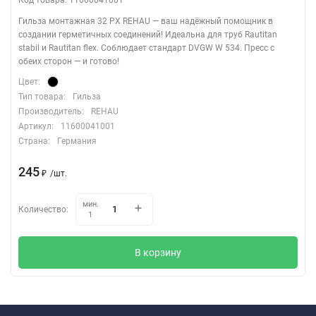
Гильза монтажная 32 PX REHAU — ваш надёжный помощник в
создании герметичных соединений! Идеальна для труб Rautitan
stabil и Rautitan flex. Соблюдает стандарт DVGW W 534. Пресс с
обеих сторон — и готово!
Цвет:
Тип товара:
Гильза
Производитель:
REHAU
Артикул:
11600041001
Страна:
Германия
245
/
шт.
₽
мин.
Количество:
1
В корзину