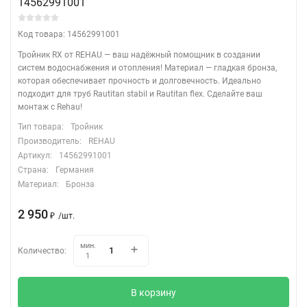
14562991001
Код товара: 14562991001
Тройник RX от REHAU — ваш надёжный помощник в создании
систем водоснабжения и отопления! Материал — гладкая бронза,
которая обеспечивает прочность и долговечность. Идеально
подходит для труб Rautitan stabil и Rautitan flex. Сделайте ваш
монтаж с Rehau!
Тип товара:
Тройник
Производитель:
REHAU
Артикул:
14562991001
Страна:
Германия
Материал:
Бронза
2 950
/
шт.
₽
мин.
Количество:
1
В корзину