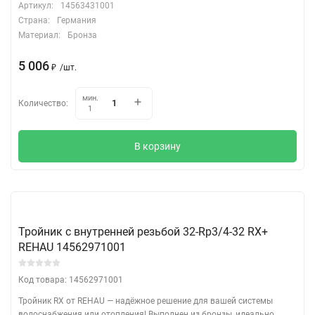
Артикул:
14563431001
Страна:
Германия
Материал:
Бронза
5 006
/
шт.
₽
мин.
Количество:
1
В корзину
Тройник с внутренней резьбой 32-Rp3/4-32 RX+
REHAU 14562971001
Код товара: 14562971001
Тройник RX от REHAU — надёжное решение для вашей системы
водоснабжения или отопления! Выполнен из бронзы, идеально